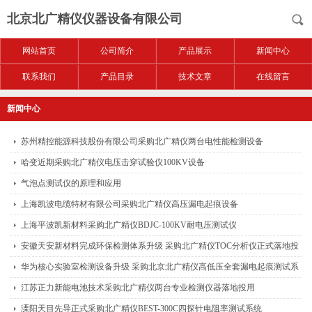
北京北广精仪仪器设备有限公司
网站首页
公司简介
产品展示
新闻中心
联系我们
产品目录
技术文章
在线留言
新闻中心
苏州精控能源科技股份有限公司采购北广精仪两台电性能检测设备
哈变近期采购北广精仪电压击穿试验仪100KV设备
气泡点测试仪的原理和应用
上海凯波电缆特材有限公司采购北广精仪高压漏电起痕设备
上海平波凯新材料采购北广精仪BDJC-100KV耐电压测试仪
安徽天安新材料完成环保检测体系升级 采购北广精仪TOC分析仪正式落地投
用
华为核心实验室检测设备升级 采购北京北广精仪高低压全套漏电起痕测试系
统
江苏正力新能电池技术采购北广精仪两台专业检测仪器落地投用
溧阳天目先导正式采购北广精仪BEST-300C四探针电阻率测试系统